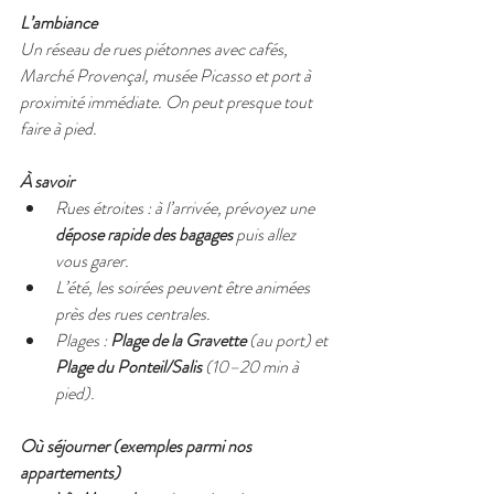
L’ambiance
Un réseau de rues piétonnes avec cafés, 
Marché Provençal, musée Picasso et port à 
proximité immédiate. On peut presque tout 
faire à pied.
À savoir
Rues étroites : à l’arrivée, prévoyez une 
dépose rapide des bagages
 puis allez 
vous garer.
L’été, les soirées peuvent être animées 
près des rues centrales.
Plages : 
Plage de la Gravette
 (au port) et 
Plage du Ponteil/Salis
 (10–20 min à 
pied).
Où séjourner (exemples parmi nos 
appartements)