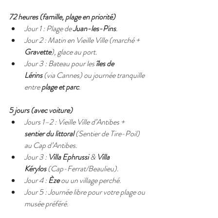
72 heures (famille, plage en priorité)
Jour 1 : Plage de 
Juan-les-Pins
.
Jour 2 : Matin en Vieille Ville (marché + 
Gravette
), glace au port.
Jour 3 : Bateau pour les 
îles de 
Lérins
 (via Cannes) ou journée tranquille 
entre 
plage et parc
.
5 jours (avec voiture)
Jours 1–2 : Vieille Ville d’Antibes + 
sentier du littoral
 (Sentier de Tire-Poil) 
au Cap d’Antibes.
Jour 3 : 
Villa Ephrussi
 & 
Villa 
Kérylos
 (Cap-Ferrat/Beaulieu).
Jour 4 : 
Èze
 ou un village perché.
Jour 5 : Journée libre pour votre plage ou 
musée préféré.