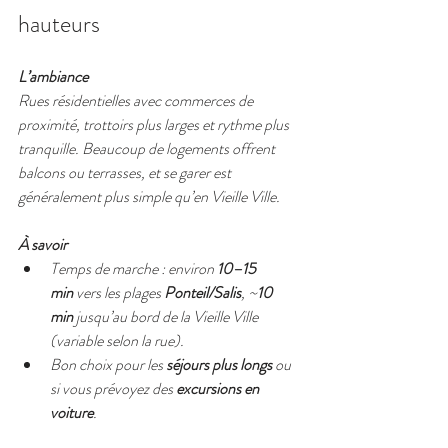
hauteurs
L’ambiance
Rues résidentielles avec commerces de 
proximité, trottoirs plus larges et rythme plus 
tranquille. Beaucoup de logements offrent 
balcons ou terrasses, et se garer est 
généralement plus simple qu’en Vieille Ville.
À savoir
Temps de marche : environ 
10–15 
min
 vers les plages 
Ponteil/Salis
, ~
10 
min
 jusqu’au bord de la Vieille Ville 
(variable selon la rue).
Bon choix pour les 
séjours plus longs
 ou 
si vous prévoyez des 
excursions en 
voiture
.