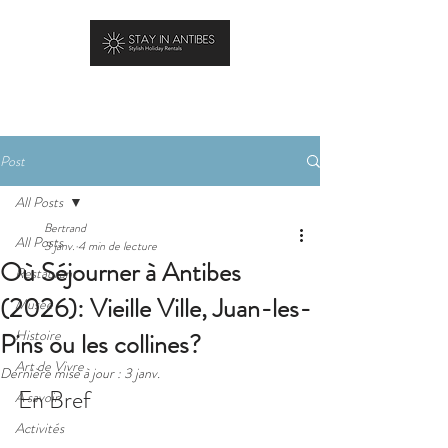
RÉSERVER
Post
All Posts
Bertrand
All Posts
3 janv.
4 min de lecture
Où Séjourner à Antibes
Restaurant
(2026): Vieille Ville, Juan-les-
Musée
Histoire
Pins ou les collines?
Art de Vivre
Dernière mise à jour :
3 janv.
En Bref
A savoir
Activités