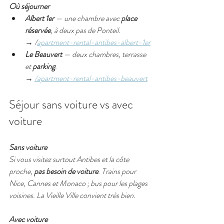
Où séjourner
Albert 1er
 — une chambre avec 
place 
réservée
, à deux pas de Ponteil.
→ /
apartment-rental-antibes-albert-1er
Le Beauvert
 — deux chambres, terrasse 
et 
parking
.
→ 
/apartment-rental-antibes-beauvert
Séjour sans voiture vs avec 
voiture
Sans voiture
Si vous visitez surtout Antibes et la côte 
proche, 
pas besoin de voiture
. Trains pour 
Nice, Cannes et Monaco ; bus pour les plages 
voisines. La Vieille Ville convient très bien.
Avec voiture