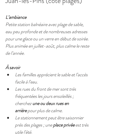
Juan-les-Pins (côté plages)
L’ambiance
Petite station balnéaire avec plage de sable, 
eau peu profonde et de nombreuses adresses 
pour une glace ou un verre en début de soirée. 
Plus animée en juillet-août, plus calme le reste 
de l’année.
À savoir
Les familles apprécient le sable et l’accès 
facile à l’eau.
Les rues du front de mer sont très 
fréquentées les jours ensoleillés ; 
cherchez 
une ou deux rues en 
arrière
 pour plus de calme.
Le stationnement peut être saisonnier 
près des plages ; une 
place privée
 est très 
utile l’été.