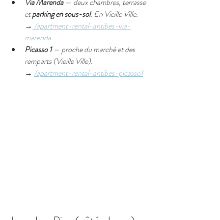
Via Marenda
 — deux chambres, terrasse 
et 
parking en sous-sol
. En Vieille Ville.
→
 /apartment-rental-antibes-via-
marenda
Picasso 1
 — proche du marché et des 
remparts (Vieille Ville).
→ 
/apartment-rental-antibes-picasso1