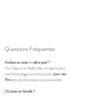
Questions Fréquentes
Antibes se visite-t-elle à pied ?
Oui. Depuis la Vieille Ville, on rejoint port, 
marché et plages proches à pied. 
Juan-les-
Pins
 est plat et pratique avec poussette.
Où loger en famille ?
Si la 
plage
 est la priorité, 
Juan-les-Pins
 est 
pratique. Pour un mélange 