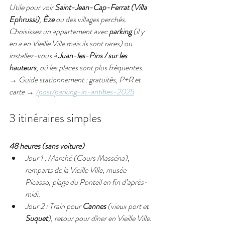
Utile pour voir 
Saint-Jean-Cap-Ferrat (Villa 
Ephrussi)
, 
Èze
 ou des villages perchés. 
Choisissez un appartement avec 
parking
 (il y 
en a en Vieille Ville mais ils sont rares) ou 
installez-vous à 
Juan-les-Pins / sur les 
hauteurs
, où les places sont plus fréquentes.
→ 
Guide stationnement : gratuités, P+R et 
carte
 → 
/post/parking-in-antibes-2025
3 itinéraires simples
48 heures (sans voiture)
Jour 1 : Marché (Cours Masséna), 
remparts de la Vieille Ville, musée 
Picasso, plage du Ponteil en fin d’après-
midi.
Jour 2 : Train pour 
Cannes
 (vieux port et 
Suquet
), retour pour dîner en Vieille Ville.