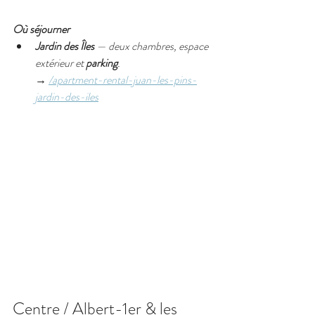
Où séjourner
Jardin des Îles
 — deux chambres, espace 
extérieur et 
parking
.
→ 
/apartment-rental-juan-les-pins-
jardin-des-iles
Centre / Albert-1er & les 