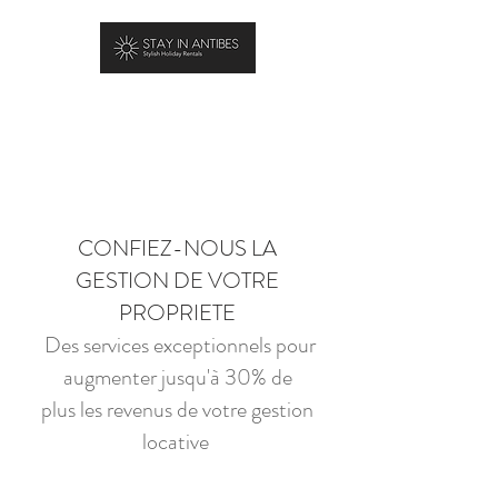
RÉSERVER
Short term property rental in Antibes- Host &
Airbnb management
CONFIEZ-NOUS LA
GESTION DE VOTRE
PROPRIETE
Des services exceptionnels pour
augmenter jusqu'à 30% de
plus les revenus de votre gestion
locative