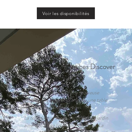
Voir les disponibilités
Vacation Rentals Antibes Discover
Le Beauvert
Le Beauvert dispose d'une spacieuse
pièce à vivre avec des canapés, une table
de salon, une table de repas.
La terrasse est dotée d'un salon de jardin
ainsi que d'une table pour les repas. La