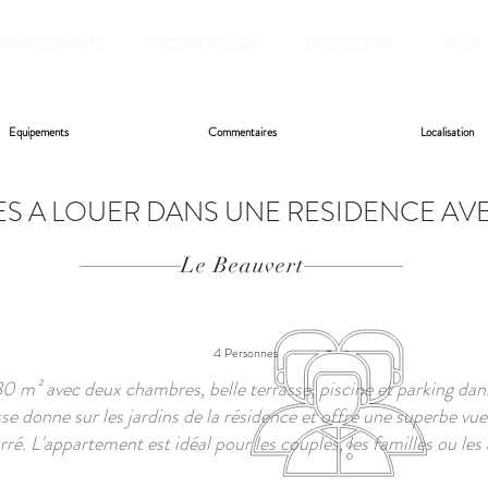
APPARTEMENTS
NOTRE EQUIPE
DECOUVRIR
HELP
Equipements
Commentaires
Localisation
S A LOUER DANS UNE RESIDENCE AVE
Le Beauvert
4 Personnes
 m² avec deux chambres, belle terrasse, piscine et parking dan
sse donne sur les jardins de la résidence et offre une superbe vue 
rré. L'appartement est idéal pour les couples, les familles ou les