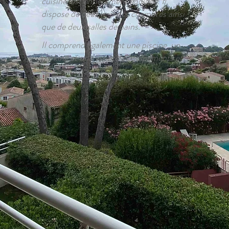
cuisine, est entièrement équipée. Il
dispose de deux grandes chambres ainsi
que de deux salles de bains.
Il comprend également une piscine, un
parking et une variété d'équipements et
de services de qualité.