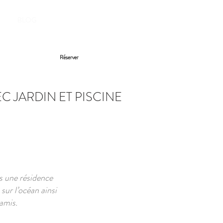
RESERVER
BLOG
Réserver
C JARDIN ET PISCINE
s une résidence
sur l’océan ainsi
 amis.