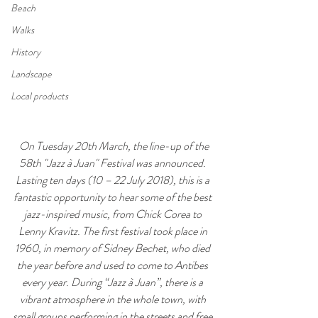
Beach
Walks
History
Landscape
Local products
 On Tuesday 20th March, the line-up of the 
58th "Jazz à Juan" Festival was announced. 
Lasting ten days (10 – 22 July 2018), this is a 
fantastic opportunity to hear some of the best 
jazz-inspired music, from Chick Corea to 
Lenny Kravitz. The first festival took place in 
1960, in memory of Sidney Bechet, who died 
the year before and used to come to Antibes 
every year. During “Jazz à Juan”, there is a 
vibrant atmosphere in the whole town, with 
small groups performing in the streets and free 