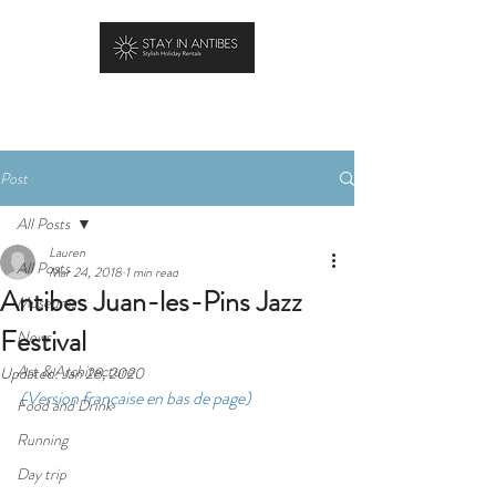
BOOK YOUR STAY
Post
All Posts
Lauren
All Posts
Mar 24, 2018
1 min read
Antibes Juan-les-Pins Jazz
Museums
Festival
News
Art & Architecture
Updated:
Jan 28, 2020
(Version française en bas de page)
Food and Drink
Running
Day trip