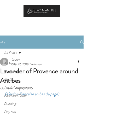
BOOK YOUR STAY
Post
All Posts
Lauren
All Posts
Sep 22, 2018
1 min read
Lavender of Provence around
Museums
Antibes
News
Art & Architecture
Updated:
Aug 2, 2025
(Version française en bas de page)
Food and Drink
Running
Day trip