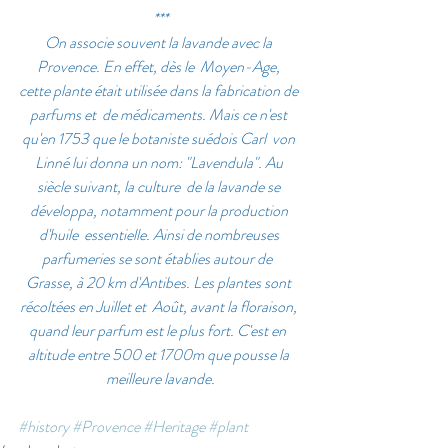
***
On associe souvent la lavande avec la 
Provence. En effet, dès le  Moyen-Age, 
cette plante était utilisée dans la fabrication de 
parfums et  de médicaments. Mais ce n'est 
qu'en 1753 que le botaniste suédois Carl  von 
Linné lui donna un nom: "Lavendula". Au 
siècle suivant, la culture  de la lavande se 
développa, notamment pour la production 
d'huile  essentielle. Ainsi de nombreuses 
parfumeries se sont établies autour de  
Grasse, à 20 km d'Antibes. Les plantes sont 
récoltées en Juillet et  Août, avant la floraison, 
quand leur parfum est le plus fort. C'est en  
altitude entre 500 et 1700m que pousse la 
meilleure lavande.
#history
#Provence
#Heritage
#plant