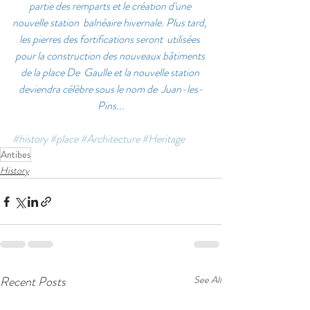
partie des remparts et le création d'une 
nouvelle station  balnéaire hivernale. Plus tard, 
les pierres des fortifications seront  utilisées 
pour la construction des nouveaux bâtiments 
de la place De  Gaulle et la nouvelle station 
deviendra célèbre sous le nom de  Juan-les-
Pins...
#history
#place
#Architecture
#Heritage
Antibes
History
Recent Posts
See All