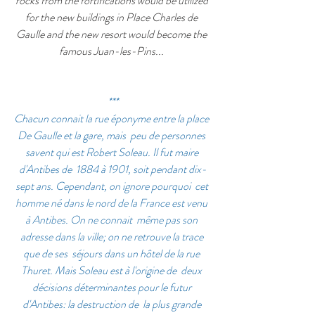
rocks from the fortifications would be utilized 
for the new buildings in Place Charles de 
Gaulle and the new resort would become the 
famous Juan-les-Pins... 
***
Chacun connait la rue éponyme entre la place 
De Gaulle et la gare, mais  peu de personnes 
savent qui est Robert Soleau. Il fut maire 
d'Antibes de  1884 à 1901, soit pendant dix-
sept ans. Cependant, on ignore pourquoi  cet 
homme né dans le nord de la France est venu 
à Antibes. On ne connait  même pas son 
adresse dans la ville; on ne retrouve la trace 
que de ses  séjours dans un hôtel de la rue 
Thuret. Mais Soleau est à l'origine de  deux 
décisions déterminantes pour le futur 
d'Antibes: la destruction de  la plus grande 