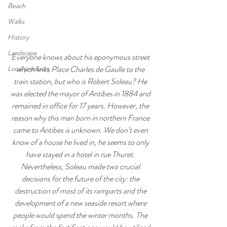
Beach
Walks
History
Landscape
Everyone knows about his eponymous street 
Local products
which links Place Charles de Gaulle to the 
train station, but who is Robert Soleau? He 
was elected the mayor of Antibes in 1884 and 
remained in office for 17 years. However, the 
reason why this man born in northern France 
came to Antibes is unknown. We don’t even 
know of a house he lived in, he seems to only 
have stayed in a hotel in rue Thuret. 
Nevertheless, Soleau made two crucial 
decisions for the future of the city: the 
destruction of most of its ramparts and the 
development of a new seaside resort where 
people would spend the winter months. The 