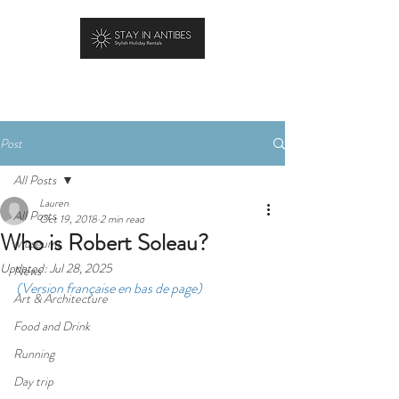
BOOK YOUR STAY
Post
All Posts
Lauren
All Posts
Oct 19, 2018
2 min read
Who is Robert Soleau?
Museums
Updated:
Jul 28, 2025
News
(Version française en bas de page)
Art & Architecture
Food and Drink
Running
Day trip