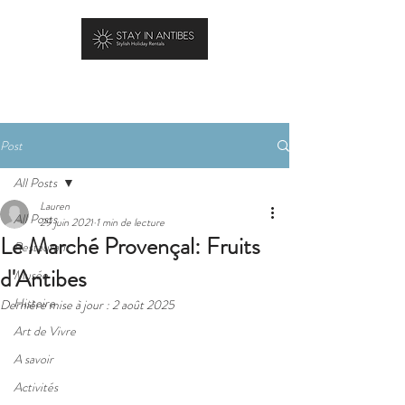
RÉSERVER
Post
All Posts
Lauren
All Posts
29 juin 2021
1 min de lecture
Le Marché Provençal: Fruits
Restaurant
d'Antibes
Musée
Histoire
Dernière mise à jour :
2 août 2025
Art de Vivre
A savoir
Activités