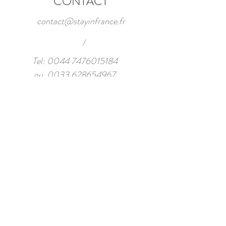
CONTACT
contact@stayinfrance.fr
/
Tel:
0044 7476015184
ou
0033 628654967