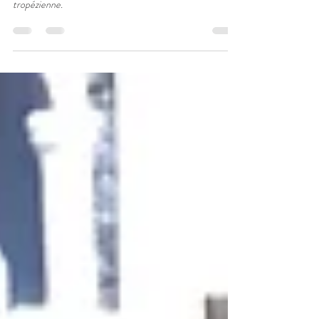
Antibes
Guide d'Antibes - plats régionaux: la pissaladière et la
tropézienne.