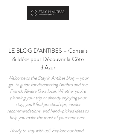
RÉSERVER
LE BLOG D'ANTIBES – Conseils
& Idées pour Découvrir la Côte
d’Azur
Welcome to the Stay in Antibes blog — your
go-to guide for discovering Antibes and the
French Riviera like a local. Whether you're
planning your trip or already enjoying your
stay, you'll find practical tips, insider
recommendations, and hand-picked ideas to
help you make the most of your time here.
Ready to stay with us? Explore our hand-