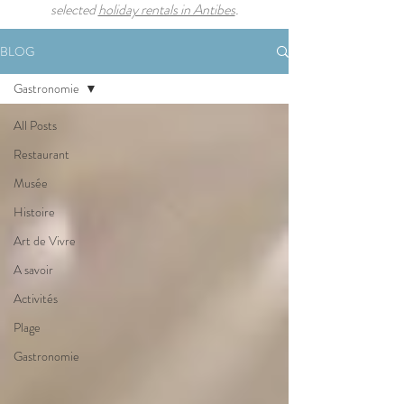
selected
holiday rentals in Antibes
.
BLOG
Gastronomie
All Posts
Restaurant
Musée
Histoire
Art de Vivre
A savoir
Activités
Plage
Gastronomie