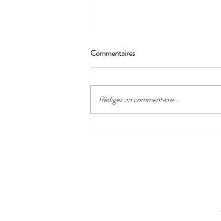
Commentaires
Rédigez un commentaire...
Profitez de la douceur du climat
d'Antibes!