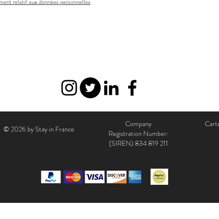
ent relatif aux données personnelles
Company
Carte
© 2026 by Stay in France
Registration Number:
(SIREN)
834 819 211