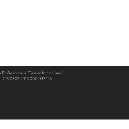
 Professionnelle "Gestion Immobilière":
CPI
0605 2018 000 037 125