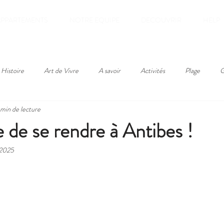
APPARTEMENTS
NOTRE EQUIPE
DECOUVRIR
HELP
Histoire
Art de Vivre
A savoir
Activités
Plage
G
 min de lecture
e de se rendre à Antibes !
 2025