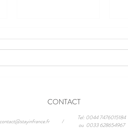
Le Nomade d'Antibes
Pourq
plage
CONTACT
Tel: 0044 7476015184
contact@stayinfrance.fr
/
ou 0033 628654967