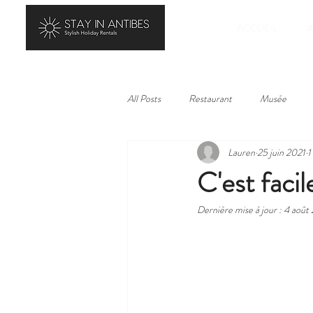
ACCUEIL
All Posts
Restaurant
Musée
Lauren
25 juin 2021
1
C'est facil
Dernière mise à jour :
4 août