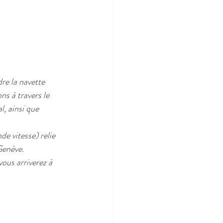
re la navette 
s à travers le 
, ainsi que 
e vitesse) relie 
Genève.
ous arriverez à 