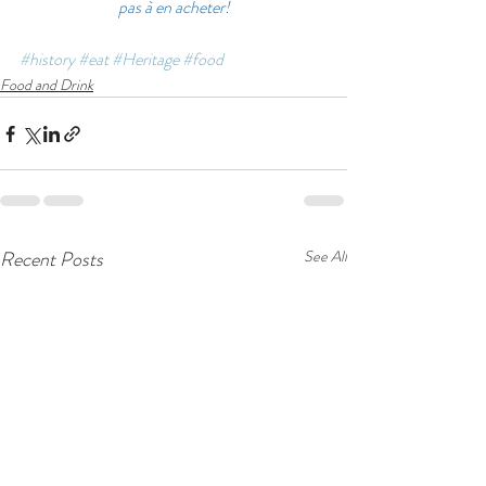
pas à en acheter!
#history
#eat
#Heritage
#food
Food and Drink
Recent Posts
See All