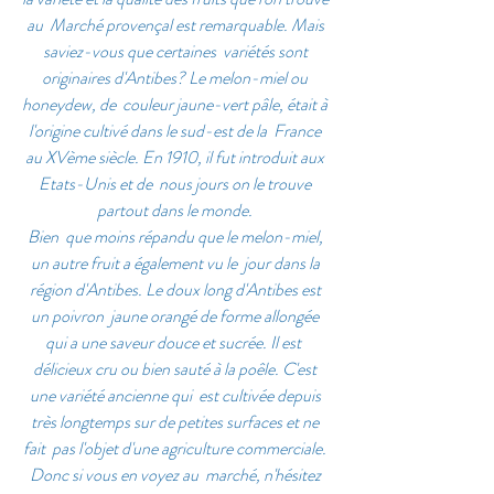
au  Marché provençal est remarquable. Mais 
saviez-vous que certaines  variétés sont 
originaires d'Antibes? Le melon-miel ou 
honeydew, de  couleur jaune-vert pâle, était à 
l'origine cultivé dans le sud-est de la  France 
au XVème siècle. En 1910, il fut introduit aux 
Etats-Unis et de  nous jours on le trouve 
partout dans le monde. 
Bien  que moins répandu que le melon-miel, 
un autre fruit a également vu le  jour dans la 
région d'Antibes. Le doux long d'Antibes est 
un poivron  jaune orangé de forme allongée 
qui a une saveur douce et sucrée. Il est  
délicieux cru ou bien sauté à la poêle. C'est 
une variété ancienne qui  est cultivée depuis 
très longtemps sur de petites surfaces et ne 
fait  pas l'objet d'une agriculture commerciale. 
Donc si vous en voyez au  marché, n'hésitez 