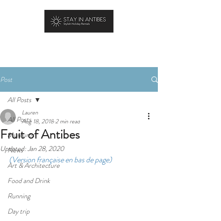
BOOK YOUR STAY
Post
All Posts
Lauren
All Posts
Aug 18, 2018
2 min read
Fruit of Antibes
Museums
Updated:
Jan 28, 2020
News
(Version française en bas de page)
Art & Architecture
Food and Drink
Running
Day trip