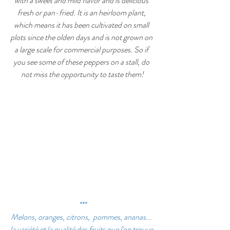
with a sweet and mild flavor and is delicious 
fresh or pan-fried. It is an heirloom plant, 
which means it has been cultivated on small 
plots since the olden days and is not grown on 
a large scale for commercial purposes. So if 
you see some of these peppers on a stall, do 
not miss the opportunity to taste them!
***
Melons, oranges, citrons,  pommes, ananas... 
la variété et la qualité des fruits que l'on trouve 