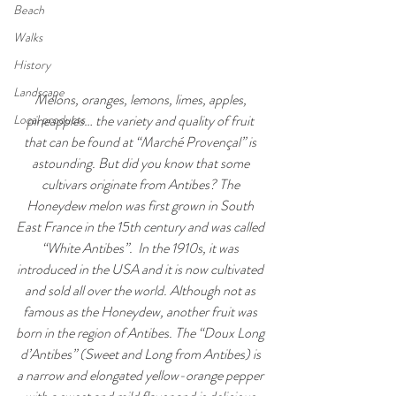
Beach
Walks
History
Landscape
Melons, oranges, lemons, limes, apples, 
Local products
pineapples… the variety and quality of fruit 
that can be found at “Marché Provençal” is 
astounding. But did you know that some 
cultivars originate from Antibes? The 
Honeydew melon was first grown in South 
East France in the 15th century and was called 
“White Antibes”.  In the 1910s, it was 
introduced in the USA and it is now cultivated 
and sold all over the world. Although not as 
famous as the Honeydew, another fruit was 
born in the region of Antibes. The “Doux Long 
d’Antibes” (Sweet and Long from Antibes) is 
a narrow and elongated yellow-orange pepper 