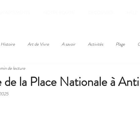
APPARTEMENTS
NOTRE EQUIPE
DECOUVRIR
HELP
Histoire
Art de Vivre
A savoir
Activités
Plage
G
 min de lecture
 de la Place Nationale à Ant
 2025