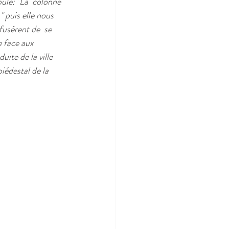
ule: "La  colonne 
 puis elle nous 
efusèrent de  se 
e face aux 
ite de la ville 
iédestal de la 