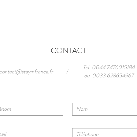
Découvrez l'histoire ancienne
L'arc
d'Antibes
190
CONTACT
Tel: 0044 7476015184
contact@stayinfrance.fr
/
ou 0033 628654967