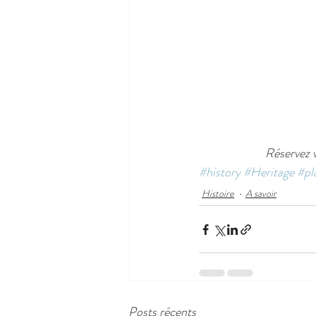
Réservez v
#history
#Heritage
#pl
Histoire
A savoir
Posts récents