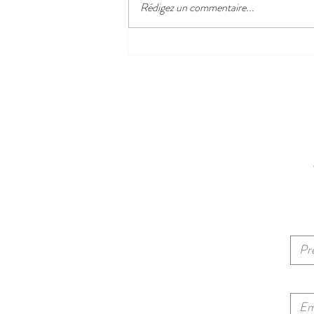
Rédigez un commentaire...
La Garoupe : une balade agréable
depuis le centre-ville d'Antibes