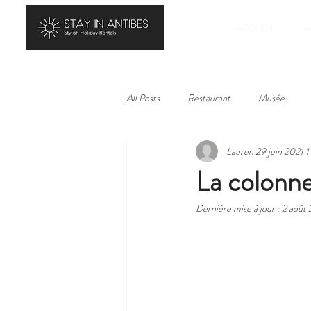
ACCUEIL
All Posts
Restaurant
Musée
Lauren
29 juin 2021
1
La colonne
Dernière mise à jour :
2 août