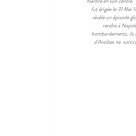
marbre en son centre.  
fut érigée le 31 Mai 
révèle un épisode glor
rendre à Napoléo
bombardements, ils re
d'Antibes ne  sortir