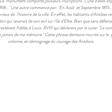
Le  monument comporte plusieurs inscriptions. L'une d'elles stip
1818..." Une autre commence par: "En Août  et Septembre 1815..."
ieux de  l'histoire de la ville. En effet, les habitants d'Antibes r
n qui revenait de son exil sur l'île d'Elbe. Bien que sans défens
stèrent fidèles à Louis  XVIII qui déclarera par la suite: "La condu
a jamais de ma mémoire." Cette phrase demeure inscrite sur le  p
colonne, en témoignage du courage des Antibois.