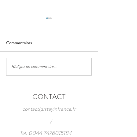
Commentaires
Rédigez un commentaire...
Découvrez l'histoire ancienne
Le Musée de la Cas
d'Antibes
Cannes
CONTACT
contact@stayinfrance.fr
/
Tel:
0044 7476015184