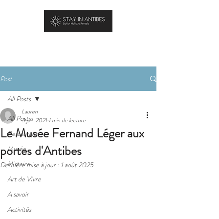
RÉSERVER
Post
All Posts
Lauren
All Posts
3 juil. 2021
1 min de lecture
Le Musée Fernand Léger aux
Restaurant
portes d'Antibes
Musée
Histoire
Dernière mise à jour :
1 août 2025
Art de Vivre
A savoir
Activités