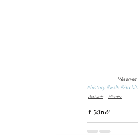
Réservez 
#history
#walk
#Archit
Activités
Histoire