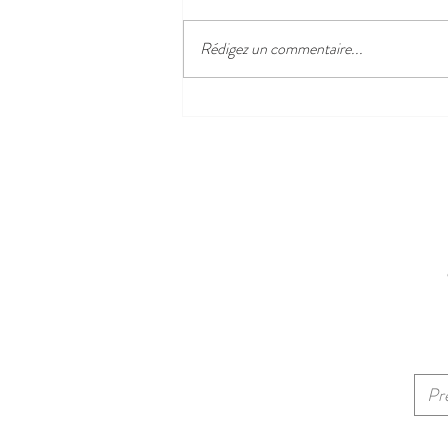
Rédigez un commentaire...
Le charme des remparts
d'Antibes