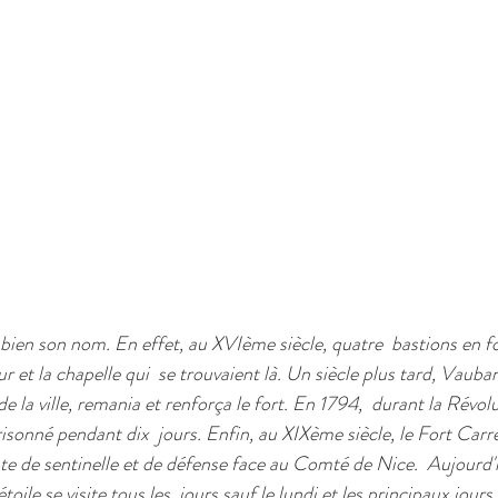
bien son nom. En effet, au XVIème siècle, quatre  bastions en f
ur et la chapelle qui  se trouvaient là. Un siècle plus tard, Vauban,
de la ville, remania et renforça le fort. En 1794,  durant la Révol
sonné pendant dix  jours. Enfin, au XIXème siècle, le Fort Carr
te de sentinelle et de défense face au Comté de Nice.  Aujourd'
toile se visite tous les  jours sauf le lundi et les principaux jours