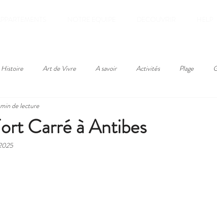
APPARTEMENTS
NOTRE EQUIPE
DECOUVRIR
HELP
Histoire
Art de Vivre
A savoir
Activités
Plage
G
 min de lecture
Fort Carré à Antibes
 2025