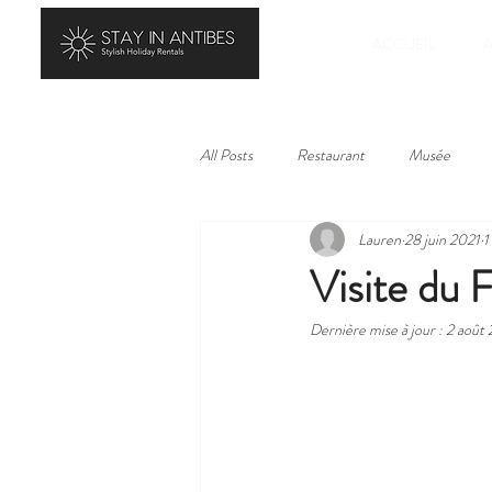
ACCUEIL
All Posts
Restaurant
Musée
Lauren
28 juin 2021
1
Visite du 
Dernière mise à jour :
2 août