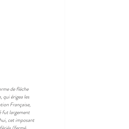
orme de flèche 
 qui érigea les  
ution Française, 
é fut largement 
hui, cet imposant 
 fériés (fermé 