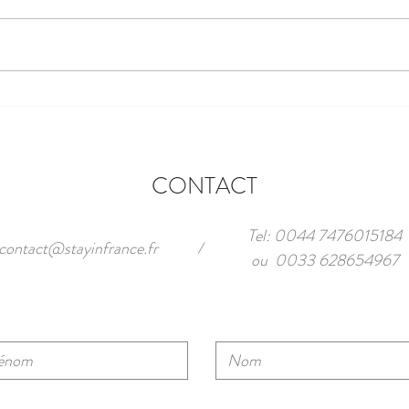
Phare de la Garoupe au Cap
d'Antibes
CONTACT
Tel: 0044 7476015184
contact@stayinfrance.fr
/
ou 0033 628654967