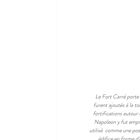
Le Fort Carré porte 
furent ajoutés à la to
fortifications autour 
Napoleon y fut empri
utilisé  comme une pos
édifice en forme d'é